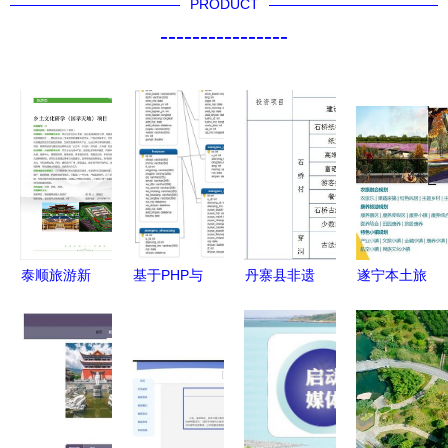
PRODUCT
----------------
泰顺旅游新
基于PHP与
丹寨县非遗
遂宁本土旅
机遇 优质
Mina框架
旅游观光项
游景区规划
开发项目开
的旅游攻略
目备案、招
设计公司与
放招商，诚
小程序系统
商引资建议
旅游开发项
邀共绘山水
设计与实现
书与可行性
目策划咨询
蓝图
研究报告编
全解析