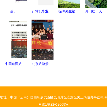
制要点及策
划咨询指南
基于
计算机毕业
徐晔先生福
开门红！天
SpringBoot
设计项目推
建东庠岛文
尚设计成功
的智慧旅游
荐 红色旅
旅开发概念
中标余
管理系统设
游网站设计
性规划与策
村“两山”示
计与实现
与开发
划案例解析
范区乡村旅
——计算机
游项目，助
毕业设计项
力绿道三期
目策划咨询
规划与旅游
中国道源旅
北京旅游景
开发
游度假小镇
观设计咨询
项目策划方
一彩视角下
案
的旅游开发
项目策划
地址：中国（云南）自由贸易试验区昆明片区官渡区关上街道办事处银海
尚御1栋22楼2008室